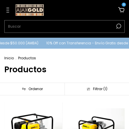
0
 desde $50.000 (AMBA)
10% Off con Transferencia - Envío Gratis desde
Inicio
.
Productos
Productos
Ordenar
Filtrar (
1
)