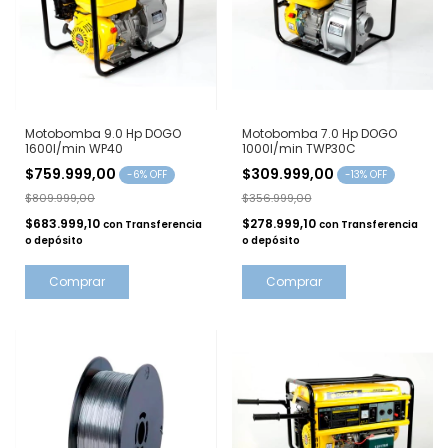
Motobomba 9.0 Hp DOGO
Motobomba 7.0 Hp DOGO
1600l/min WP40
1000l/min TWP30C
$759.999,00
$309.999,00
-
6
% OFF
-
13
% OFF
$809.999,00
$356.999,00
$683.999,10
$278.999,10
con
Transferencia
con
Transferencia
o depósito
o depósito