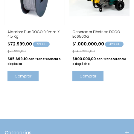
Alambre Flux DOGO 0,9mm X
Generador Eléctrico DOGO
4,5 Kg
Ec6500a
$72.999,00
$1.000.000,00
-
9
% OFF
-
32
% OFF
$79.999,00
$1.467.999,00
$65.699,10
$900.000,00
con
Transferencia o
con
Transferencia
depósito
o depósito
Comprar
Categorías