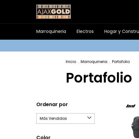
Marroquineria
Electros
Hogar y Constr
Inicio
.
Marroquineria
.
Portafolio
Portafolio
Ordenar por
Color