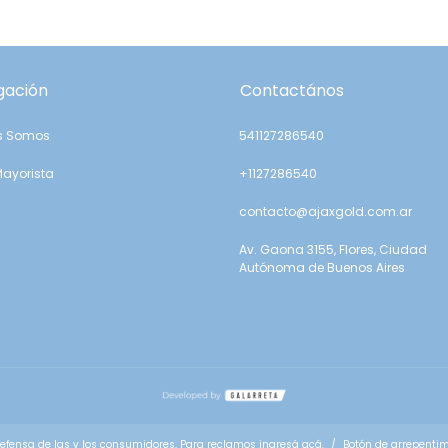
gación
Contactános
s Somos
541127286540
Mayorista
+1127286540
contacto@ajaxgold.com.ar
Av. Gaona 3155, Flores, Ciudad
Autónoma de Buenos Aires
efensa de las y los consumidores. Para reclamos
ingresá acá.
/
Botón de arrepenti