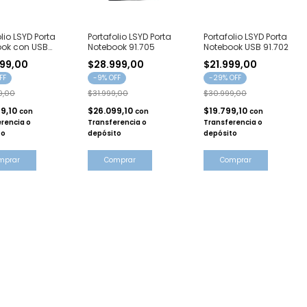
lio LSYD Porta
Portafolio LSYD Porta
Portafolio LSYD Porta
ook con USB
Notebook 91.705
Notebook USB 91.702
99,00
$28.999,00
$21.999,00
FF
-
9
% OFF
-
29
% OFF
9,00
$31.999,00
$30.999,00
99,10
$26.099,10
$19.799,10
con
con
con
rencia o
Transferencia o
Transferencia o
to
depósito
depósito
mprar
Comprar
Comprar