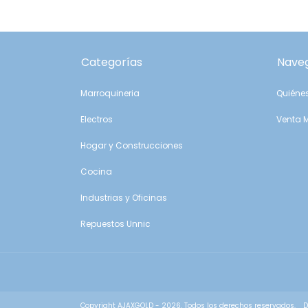
Categorías
Nave
Marroquineria
Quiéne
Electros
Venta 
Hogar y Construcciones
Cocina
Industrias y Oficinas
Repuestos Unnic
Copyright AJAXGOLD - 2026. Todos los derechos reservados.
D