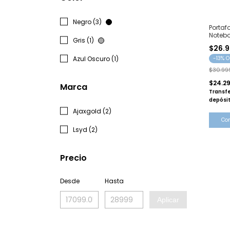
Negro (3)
Portafo
Noteb
Gris (1)
91.703
$26.9
Azul Oscuro (1)
-
13
% O
$30.99
$24.2
Marca
Transfe
depósi
Ajaxgold (2)
Co
Lsyd (2)
Precio
Desde
Hasta
Aplicar