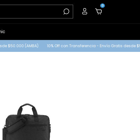
0
nic
sde $50.000 (AMBA)
10% Off con Transferencia - Envío Gratis desde $