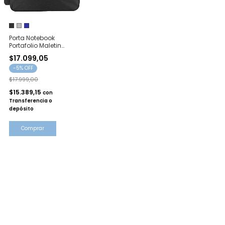
Porta Notebook
Portafolio Maletin
Morrales Oficina
$17.099,05
Trabajo
-
5
% OFF
$17.999,00
$15.389,15
con
Transferencia o
depósito
Comprar