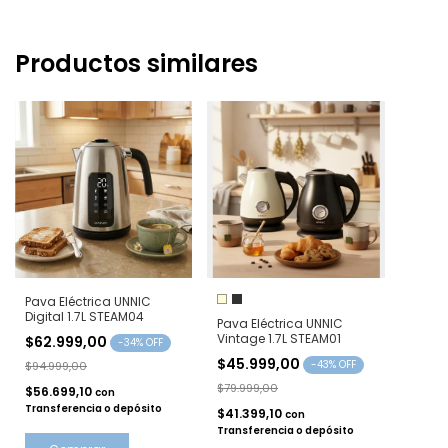
Productos similares
Pava Eléctrica UNNIC
Digital 1.7L STEAM04
Pava Eléctrica UNNIC
Vintage 1.7L STEAM01
$62.999,00
-
34
% OFF
$45.999,00
-
43
% OFF
$94.999,00
$79.999,00
$56.699,10
con
Transferencia o depósito
$41.399,10
con
Transferencia o depósito